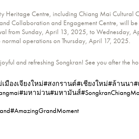
y Heritage Centre, including Chiang Mai Cultural C
e and Collaboration and Engagement Centre, will be 
val from Sunday, April 13, 2025, to Wednesday, Ap
 normal operations on Thursday, April 17, 2025.
joyful and refreshing Songkran! See you after the ho
ม่เมืองเจียงใหม่
#สงกรานต์
#เชียงใหม่
#ล้านนา
#
angmai
#มหาม่วน
#มหามันส์
#SongkranChiangMa
land
#AmazingGrandMoment