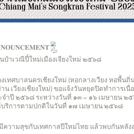
𝐎𝐔𝐍𝐂𝐄𝐌𝐄𝐍𝐓
ในป๋าเวณีปี๋ใหม่เมืองเจียงใหม่ ๒๕๖๘
องเทศบาลนครเชียงใหม่ (หอกลางเวียง หอพื้นถิ
 ย่าน เวียงเชียงใหม่) ขอแจ้งวันหยุดปิดทำการเน
ะจำปี ๒๕๖๘ ระหว่างวันที่ ๑๓ – ๑๖ เมษายน ๒
ห้บริการตามปกติในวันที่ ๑๗ เมษายน ๒๕๖๘
มีความสุขกับเทศกาลปีใหม่ไทย แล้วพบกันหลัง