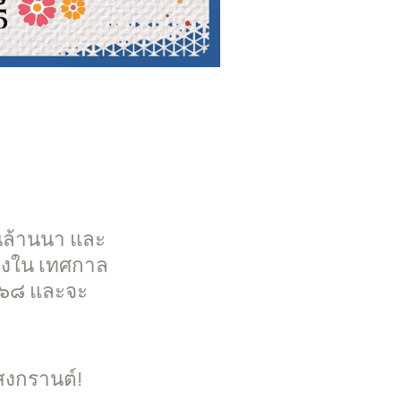
่นล้านนา และ
ื่องใน เทศกาล
๕๖๘ และจะ
สงกรานต์!