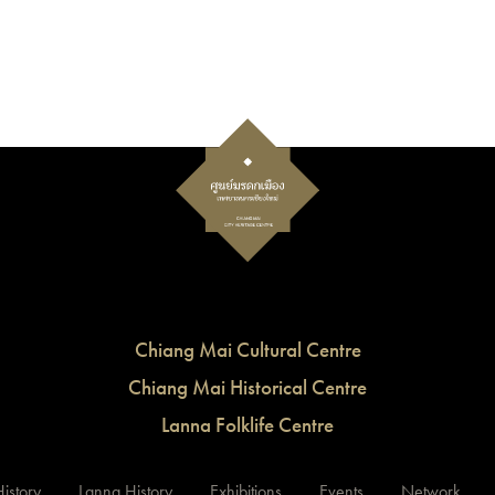
Chiang Mai Cultural Centre
Chiang Mai Historical Centre
Lanna Folklife Centre
istory
Lanna History
Exhibitions
Events
Network