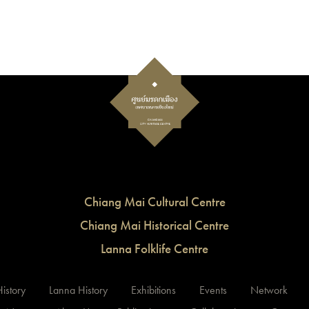
Chiang Mai Cultural Centre
Chiang Mai Historical Centre
Lanna Folklife Centre
istory
Lanna History
Exhibitions
Events
Network