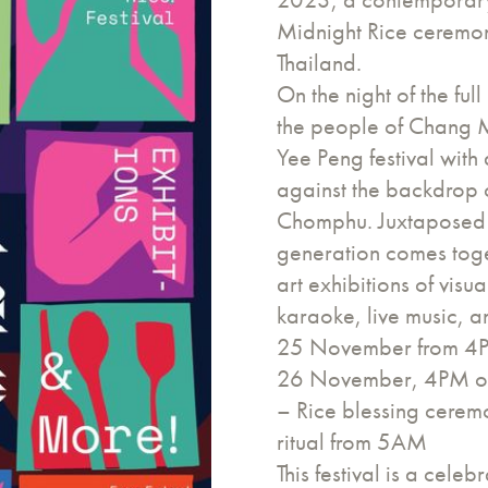
Midnight Rice ceremo
Thailand.
On the night of the f
the people of Chang M
Yee Peng festival with
against the backdrop 
Chomphu. Juxtaposed wi
generation comes toget
art exhibitions of vis
karaoke, live music, 
25 November from 4
26 November, 4PM onw
– Rice blessing cerem
ritual from 5AM
This festival is a cele