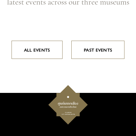
latest events across our three museums
ALL EVENTS
PAST EVENTS