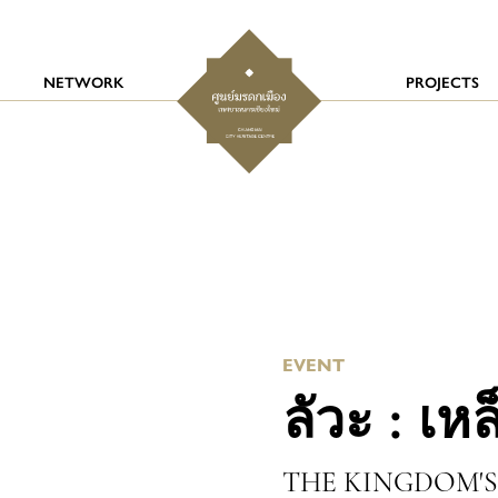
NETWORK
PROJECTS
EVENT
ลัวะ : เห
THE KINGDOM'