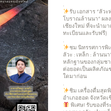
.
รับ เอกสาร “ลัวะ
โบราณล้านนา” ผลงา
เชียงใหม่ ที่จะนำมา
ทะเบียนและรับฟรี)
.
ชม นิทรรศการพิ
ลัวะ : เหล็ก : ล้
หลักฐานของกลุ่มช
ต่อยอดเป็นผลิตภัณฑ
ใดมาก่อน
.
ชิม เครื่องดื่มส
อำเภอฮอด จังหวัดเช
พิเศษ! รับของที่ร