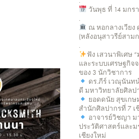
.
วันพุธ ที่ 14 มก
.
ณ หอกลางเวียง ศ
(หลังอนุสาวรีย์สามกษ
.
ฟัง เสวนาพิเศษ “
และระบบเศรษฐกิจจา
ของ 3 นักวิชาการ
ดร.ภีร์ เวณุนัน
ดี มหาวิทยาลัยศิลป
ยอดดนัย สุขเกษ
สำนักศิลปากรที่ 7 เ
อาจารย์วิชญา มา
ประวัติศาสตร์และ
เชียงใหม่