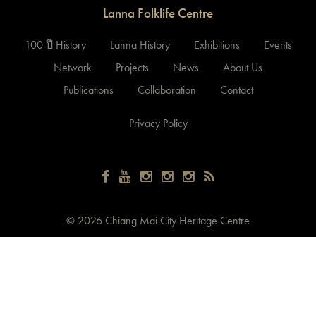
Lanna Folklife Centre
100 ปี History
Lanna History
Exhibitions
Events
Network
Projects
News
About Us
Publications
Collaboration
Contact
Privacy Policy
©
2026 Chiang Mai City Heritage Centre