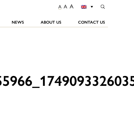
A
A
A
NEWS
ABOUT US
CONTACT US
55966_174909332603