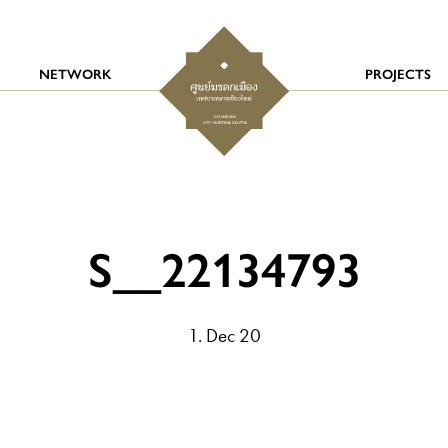
NETWORK
PROJECTS
S__22134793
1. Dec 20