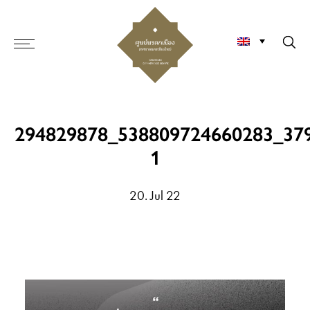
294829878_538809724660283_37
1
20. Jul 22