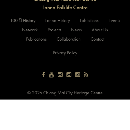
Lanna Folklife Centre
100 ปี History
Lanna History
Exhibitions
Events
Network
Projects
News
About Us
Publications
Collaboration
Contact
Privacy Policy
©
2026 Chiang Mai City Heritage Centre