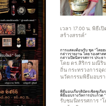
เวลา 17.00 น. พิธีเ
สร้างสรรค์”
การแสดงต้อนรับ ชุด “โตยฮอ
กล่าวรายงาน โดย รองศาสตร
กล่าวเปิดนิทรรศการ ประธาน
โดย ดร.สิริกร มณีริ
ถิ่น กระทรวงการอุด
นวัตกรรมพิธีมอบรา
พิธีมอบเกียรติบัตรเชิดชูเกี
พิธีมอบรางวัลการประกวด “โ
รับชมนิทรรศการ “โต