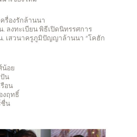
รื่องรักล้านนา
น. ลงทะเบียน พิธีเปิดนิทรรศการ
 น. เสวนาครูภูมิปัญญาล้านนา “โคฮัก
์น้อย
ปัน
เรือน
องฤทธิ์
ชื่น