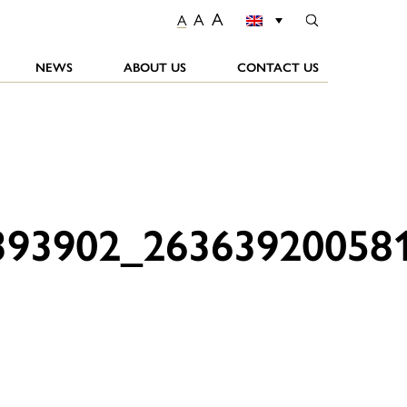
A
A
A
NEWS
ABOUT US
CONTACT US
393902_26363920058