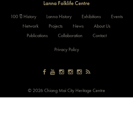
Lanna Folklife Centre
100 ปี History
Lanna History
Exhibitions
Events
Network
Projects
News
About Us
Publications
Collaboration
Contact
Privacy Policy
©
2026 Chiang Mai City Heritage Centre