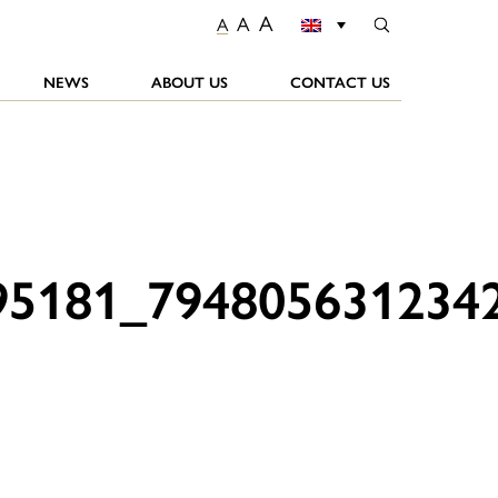
A
A
A
NEWS
ABOUT US
CONTACT US
95181_794805631234