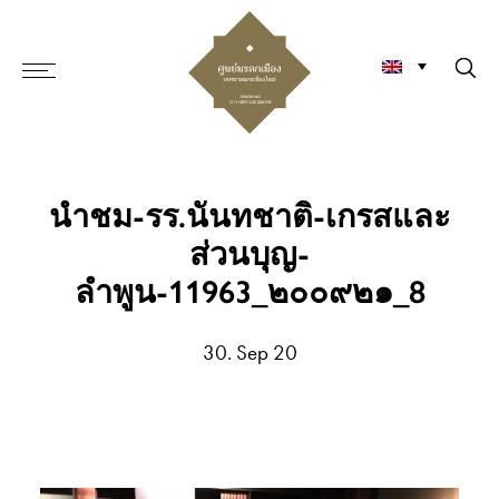
นำชม-รร.นันทชาติ-เกรสและ
ส่วนบุญ-
ลำพูน-11963_๒๐๐๙๒๑_8
30. Sep 20