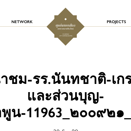
NETWORK
PROJECTS
ำชม-รร.นันทชาติ-เก
และส่วนบุญ-
ำพูน-11963_๒๐๐๙๒๑_