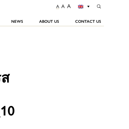
A
A
A
NEWS
ABOUT US
CONTACT US
รส
10