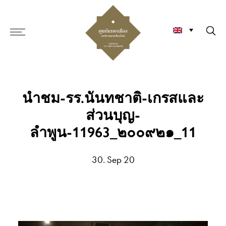
นำชม-รร.นันทชาติ-เกรสและ
ส่วนบุญ-
ลำพูน-11963_๒๐๐๙๒๑_11
30. Sep 20