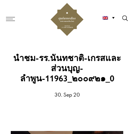
นำชม-รร.นันทชาติ-เกรสและ
ส่วนบุญ-
ลำพูน-11963_๒๐๐๙๒๑_0
30. Sep 20