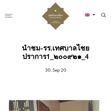
นำชม-รร.เทศบาลไชย
ปราการ1_๒๐๐๙๒๑_4
30. Sep 20