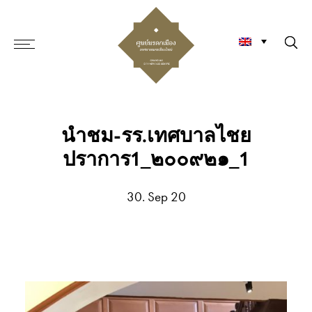
นำชม-รร.เทศบาลไชย
ปราการ1_๒๐๐๙๒๑_1
30. Sep 20