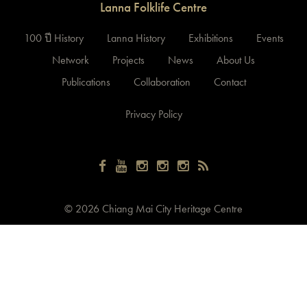
Lanna Folklife Centre
100 ปี History
Lanna History
Exhibitions
Events
Network
Projects
News
About Us
Publications
Collaboration
Contact
Privacy Policy
©
2026 Chiang Mai City Heritage Centre