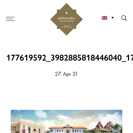
177619592_3982885818446040_1
27. Apr 21