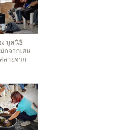
 มูลนิธิ
ยหมักจากเศษ
อยสลายจาก