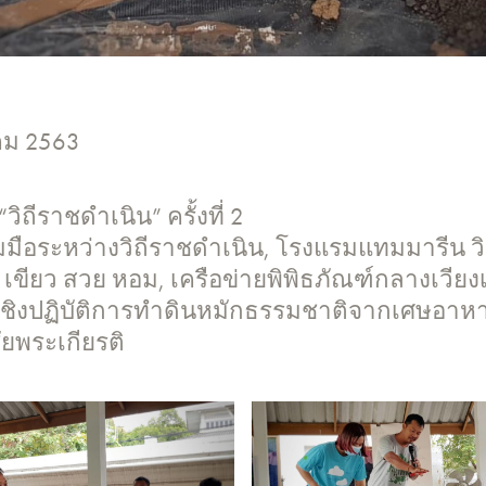
าคม 2563
ิถีราชดำเนิน” ครั้งที่ 2
ือระหว่างวิถีราชดำเนิน, โรงแรมแทมมารีน วิล
 เขียว สวย หอม, เครือข่ายพิพิธภัณฑ์กลางเวียง
มเชิงปฏิบัติการทำดินหมักธรรมชาติจากเศษอาห
ัยพระเกียรติ