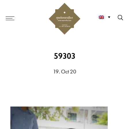
59303
19. Oct 20