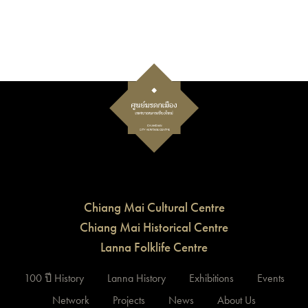
Chiang Mai Cultural Centre
Chiang Mai Historical Centre
Lanna Folklife Centre
100 ปี History
Lanna History
Exhibitions
Events
Network
Projects
News
About Us