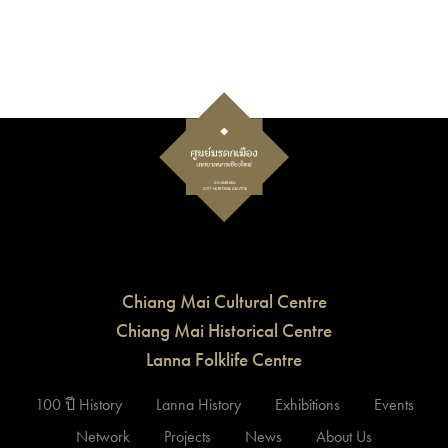
Chiang Mai Cultural Centre
Chiang Mai Historical Centre
Lanna Folklife Centre
100 ปี History
Lanna History
Exhibitions
Events
Network
Projects
News
About Us