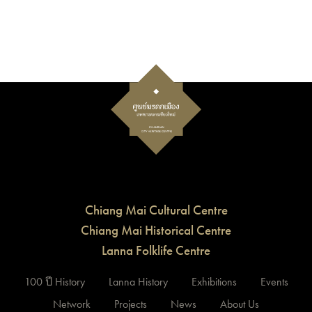
Chiang Mai Cultural Centre
Chiang Mai Historical Centre
Lanna Folklife Centre
100 ปี History
Lanna History
Exhibitions
Events
Network
Projects
News
About Us