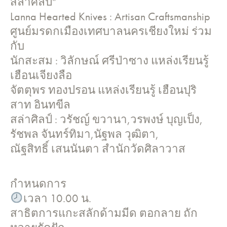
สล่าศิลป์”
Lanna Hearted Knives : Artisan Craftsmanship
ศูนย์มรดกเมืองเทศบาลนครเชียงใหม่ ร่วม
กับ
นักสะสม : วิลักษณ์ ศรีป่าซาง แหล่งเรียนรู้
เฮือนเจียงลือ
จัตตุพร ทองปรอน แหล่งเรียนรู้ เฮือนปุริ
สาท อินทขีล
สล่าศิลป์ : วรัชญ์ ขวานา,วรพงษ์ บุญเป็ง,
รัชพล จันทร์ทิมา,นัฐพล วุฒิตา,
ณัฐสิทธิ์ เสนนันตา สำนักวัดศิลาวาส
กำหนดการ
เวลา 10.00 น.
สาธิตการแกะสลักด้ามมีด ตอกลาย ถัก