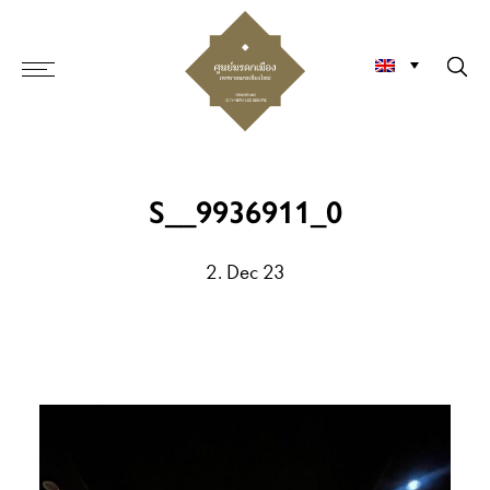
S__9936911_0
2. Dec 23