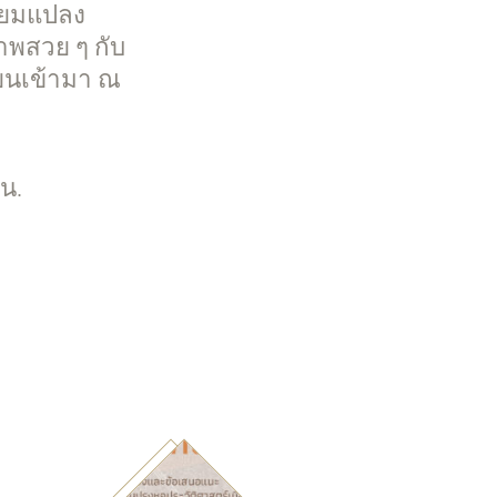
รียมแปลง
ภาพสวย ๆ กับ
ียนเข้ามา ณ
น.