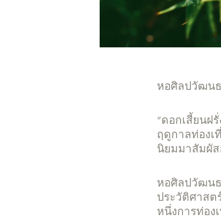
หอศิลปวัฒนธ
“ดอกเสี้ยนฝร
ฤดูกาลท่องเที
นิยมมาสัมผั
หอศิลปวัฒนธร
ประวัติศาสตร์
หนึ่งการท่องเ