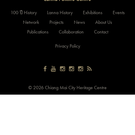
100 ปี History
Lanna History
Exhibitions
Events
Network
Projects
News
About Us
Publications
Collaboration
Contact
Privacy Policy
©
2026 Chiang Mai City Heritage Centre