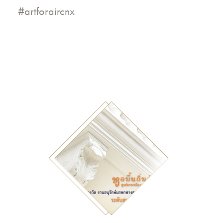
#artforaircnx